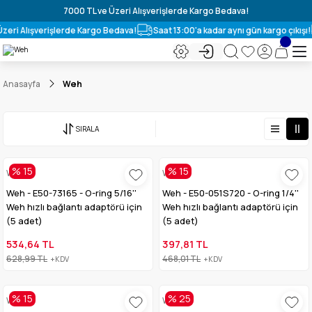
7000 TL ve Üzeri Alışverişlerde Kargo Bedava!
zeri Alışverişlerde Kargo Bedava!
Saat 13:00'a kadar aynı gün kargo çıkışı!
Anasayfa
Weh
SIRALA
% 15
% 15
Weh
Weh
Weh - E50-73165 - O-ring 5/16''
Weh - E50-051S720 - O-ring 1/4''
Weh hızlı bağlantı adaptörü için
Weh hızlı bağlantı adaptörü için
(5 adet)
(5 adet)
534,64 TL
397,81 TL
628,99 TL
468,01 TL
+KDV
+KDV
% 15
% 25
Weh
Weh