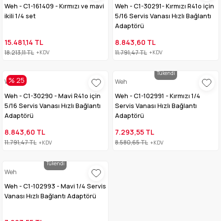
Weh - C1-161409 - Kırmızı ve mavi
Weh - C1-30291- Kırmızı R41o için
ikili 1/4 set
5/16 Servis Vanası Hızlı Bağlantı
Adaptörü
15.481,14 TL
8.843,60 TL
18.213,11 TL
11.791,47 TL
+KDV
+KDV
Tükendi
% 25
Weh
Weh
Weh - C1-30290 - Mavi R41o için
Weh - C1-102991 - Kırmızı 1/4
5/16 Servis Vanası Hızlı Bağlantı
Servis Vanası Hızlı Bağlantı
Adaptörü
Adaptörü
8.843,60 TL
7.293,55 TL
11.791,47 TL
8.580,65 TL
+KDV
+KDV
Tükendi
Weh
Weh - C1-102993 - Mavi 1/4 Servis
Vanası Hızlı Bağlantı Adaptörü