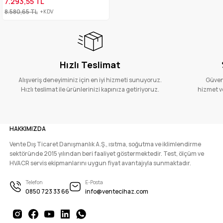
7.293,55 TL
8.580,65 TL
+KDV
Hızlı Teslimat
Alışveriş deneyiminiz için en iyi hizmeti sunuyoruz.
Güvenl
Hızlı teslimat ile ürünlerinizi kapınıza getiriyoruz.
hizmet ve
HAKKIMIZDA
Vente Dış Ticaret Danışmanlık A.Ş., ısıtma, soğutma ve iklimlendirme
sektöründe 2015 yılından beri faaliyet göstermektedir. Test, ölçüm ve
HVACR servis ekipmanlarını uygun fiyat avantajıyla sunmaktadır.
Telefon
E-Posta
0850 723 33 66
info@ventecihaz.com