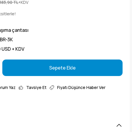
.183,90 TL
+KDV
sitlerle!
aşıma çantası
BR-3K
0 USD + KDV
Sepete Ekle
Sepete Ekle
orum Yaz
Tavsiye Et
Fiyatı Düşünce Haber Ver