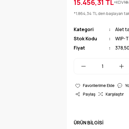
15.456,31 TL
+KDV
18
*1.864,34 TL den başlayan tak
Kategori
Alet t
Stok Kodu
WIP-T
Fiyat
378,5
Y
Paylaş
Karşılaştır
ÜRÜN BILGISI