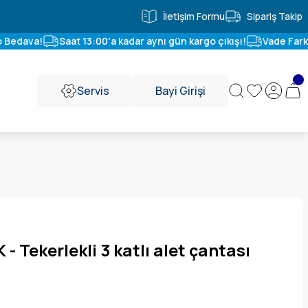
İletişim Formu
Sipariş Takip
 Bedava!
Saat 13:00'a kadar aynı gün kargo çıkışı!
Vade Farksı
Servis
Bayi Girişi
- Tekerlekli 3 katlı alet çantası