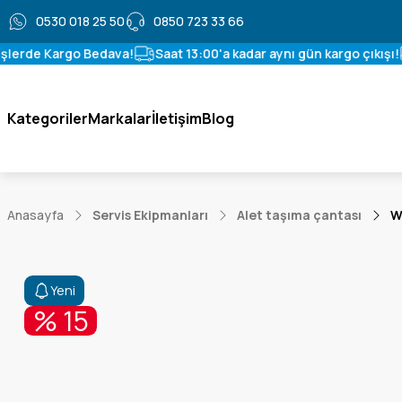
0530 018 25 50
0850 723 33 66
şlerde Kargo Bedava!
Saat 13:00'a kadar aynı gün kargo çıkışı!
Kategoriler
Markalar
İletişim
Blog
Anasayfa
Servis Ekipmanları
Alet taşıma çantası
W
Yeni
% 15