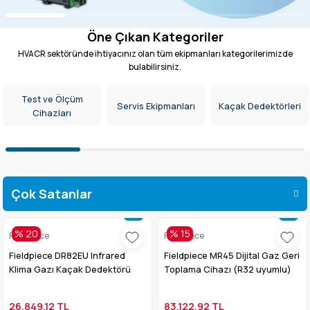
Öne Çıkan Kategoriler
HVACR sektöründe ihtiyacınız olan tüm ekipmanları kategorilerimizde
bulabilirsiniz.
st ve Ölçüm
Servis Ekipmanları
Kaçak Dedektörleri
Klim
Cihazları
Çok Satanlar
Fırsat Ürünleri
Popüler Ürünler
% 20
% 15
Fieldpiece
Fieldpiece
Fieldpiece DR82EU Infrared
Fieldpiece MR45 Dijital Gaz Geri
Klima Gazı Kaçak Dedektörü
Toplama Cihazı (R32 uyumlu)
26.849,12 TL
83.122,92 TL