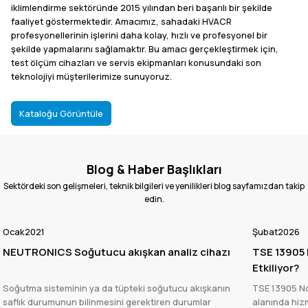
2.222,11 TL
97.044,84 TL
+KDV
+KDV
iklimlendirme sektöründe 2015 yılından beri başarılı bir şekilde
faaliyet göstermektedir. Amacımız, sahadaki HVACR
% 15
profesyonellerinin işlerini daha kolay, hızlı ve profesyonel bir
şekilde yapmalarını sağlamaktır. Bu amacı gerçekleştirmek için,
Wipcool AVC150 Dijital Kumpas
test ölçüm cihazları ve servis ekipmanları konusundaki son
teknolojiyi müşterilerimize sunuyoruz.
1.633,43 TL
Kataloğu Görüntüle
1.921,68 TL
+KDV
Kataloğu Görüntüle
% 15
Wipcool
Blog & Haber Başlıkları
Wipcool - MG68-1H - Analog Manifold
Sektördeki son gelişmeleri, teknik bilgileri ve yenilikleri blog sayfamızdan takip
edin.
2.021,37 TL
Ocak
2021
Şubat
2026
2.378,08 TL
+KDV
NEUTRONICS Soğutucu akışkan analiz cihazı
TSE 13905 N
% 15
Etkiliyor?
Wipcool
Wipcool - MG68-1L - Analog manifold
Soğutma sisteminin ya da tüpteki soğutucu akışkanın
TSE 13905 No’
saflık durumunun bilinmesini gerektiren durumlar
alanında hiz