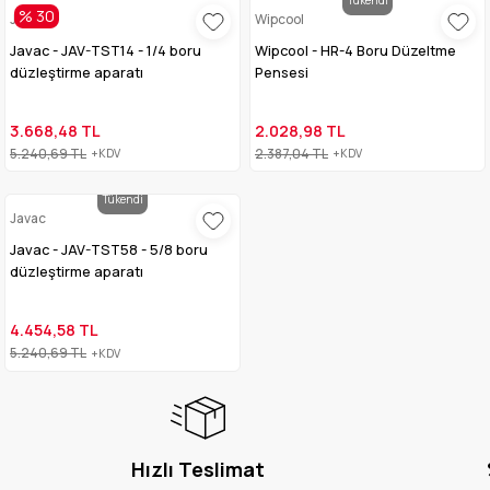
% 30
Javac
Wipcool
Javac - JAV-TST14 - 1/4 boru
Wipcool - HR-4 Boru Düzeltme
düzleştirme aparatı
Pensesi
3.668,48 TL
2.028,98 TL
5.240,69 TL
2.387,04 TL
+KDV
+KDV
Tükendi
Javac
Javac - JAV-TST58 - 5/8 boru
düzleştirme aparatı
4.454,58 TL
5.240,69 TL
+KDV
Hızlı Teslimat