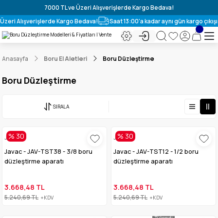
7000 TL ve Üzeri Alışverişlerde Kargo Bedava!
Üzeri Alışverişlerde Kargo Bedava!
Saat 13:00'a kadar aynı gün kargo çıkışı
Anasayfa
Boru El Aletleri
Boru Düzleştirme
Boru Düzleştirme
SIRALA
% 30
% 30
Javac
Javac
Javac - JAV-TST38 - 3/8 boru
Javac - JAV-TST12 - 1/2 boru
düzleştirme aparatı
düzleştirme aparatı
3.668,48 TL
3.668,48 TL
5.240,69 TL
5.240,69 TL
+KDV
+KDV
Tükendi