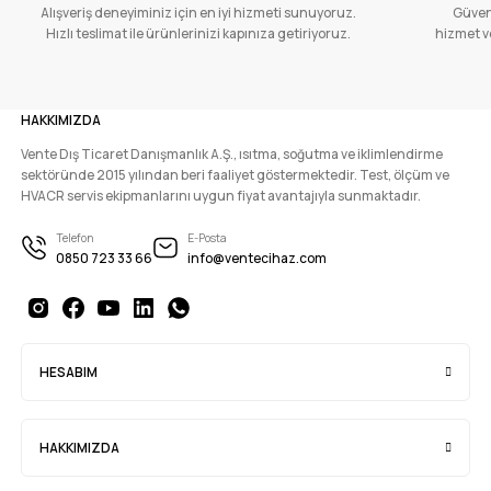
Alışveriş deneyiminiz için en iyi hizmeti sunuyoruz.
Güvenl
Hızlı teslimat ile ürünlerinizi kapınıza getiriyoruz.
hizmet ve
HAKKIMIZDA
Vente Dış Ticaret Danışmanlık A.Ş., ısıtma, soğutma ve iklimlendirme
sektöründe 2015 yılından beri faaliyet göstermektedir. Test, ölçüm ve
HVACR servis ekipmanlarını uygun fiyat avantajıyla sunmaktadır.
Telefon
E-Posta
0850 723 33 66
info@ventecihaz.com
HESABIM
HAKKIMIZDA