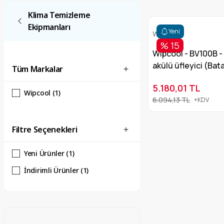
Klima Temizleme
Ekipmanları
Yeni
Wipcool
% 15
Wipcool - BV100B -
akülü üfleyici (Bat
Tüm Markalar
5.180,01 TL
Wipcool (1)
6.094,13 TL
+KDV
Filtre Seçenekleri
Yeni Ürünler (1)
İndirimli Ürünler (1)