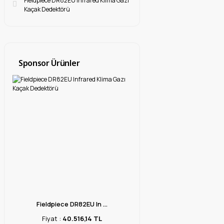
Fieldpiece DR82EU Infrared Klima Gazı
Kaçak Dedektörü
Sponsor Ürünler
Fieldpiece DR82EU In ...
Fiyat :
40.516,14 TL