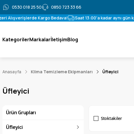
0530 018 25 50
0850 723 33 66
i Alışverişlerde Kargo Bedava!
Saat 13:00'a kadar aynı gün karg
Kategoriler
Markalar
İletişim
Blog
Anasayfa
Klima Temizleme Ekipmanları
Üfleyici
Üfleyici
Ürün Grupları
Stoktakiler
Üfleyici