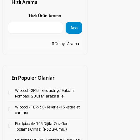
Hızlı Arama
Hızlı Ürün Arama
Ara
Detaylı Arama
En Populer Olanlar
Wipcool - 2F10 - Endüstriyel Vakum
Pompası. 20 CFM, arabası ile
Wipcool - TBR-3K - Tekerlekli 3 katlı alet
çantası
Fieldpiece MR45 Dijital Gaz Geri
Toplama Cihazı (R32 uyumlu)