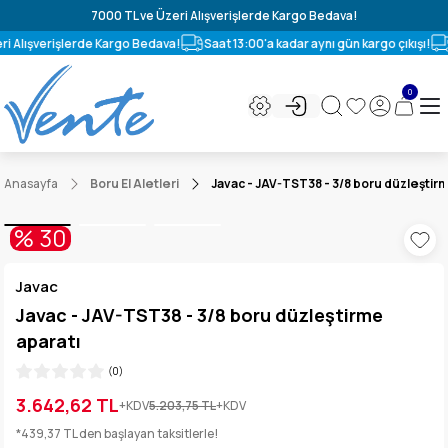
7000 TL ve Üzeri Alışverişlerde Kargo Bedava!
i Alışverişlerde Kargo Bedava!
Saat 13:00'a kadar aynı gün kargo çıkışı!
0
Anasayfa
Boru El Aletleri
Javac - JAV-TST38 - 3/8 boru düzleştirm
% 30
Javac
Javac - JAV-TST38 - 3/8 boru düzleştirme
aparatı
(0)
3.642,62 TL
+KDV
5.203,75 TL
+KDV
*439,37 TL den başlayan taksitlerle!