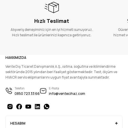
Hızlı Teslimat
Alışveriş deneyiminiz için en iyi hizmeti sunuyoruz.
Güvenl
Hızlı teslimat ile ürünlerinizi kapınıza getiriyoruz.
hizmet ve
HAKKIMIZDA
Vente Dış Ticaret Danışmanlık A.Ş., ısıtma, soğutma ve iklimlendirme
sektöründe 2015 yılından beri faaliyet göstermektedir. Test, ölçüm ve
HVACR servis ekipmanlarını uygun fiyat avantajıyla sunmaktadır.
Telefon
E-Posta
0850 723 33 66
info@ventecihaz.com
HESABIM