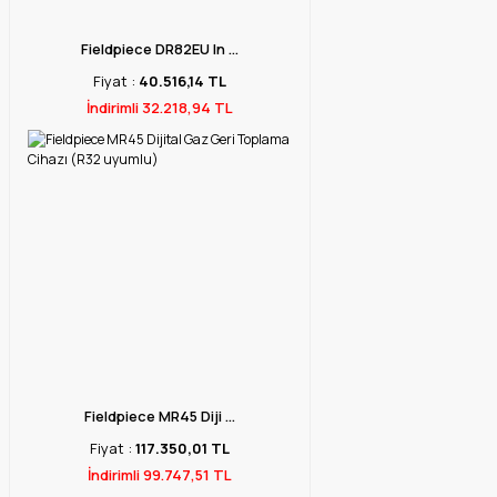
Fieldpiece DR82EU In ...
Fiyat :
40.516,14 TL
İndirimli 32.218,94 TL
Fieldpiece MR45 Diji ...
Fiyat :
117.350,01 TL
İndirimli 99.747,51 TL