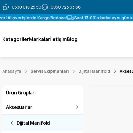
0530 018 25 50
0850 723 33 66
i Alışverişlerde Kargo Bedava!
Saat 13:00'a kadar aynı gün karg
Kategoriler
Markalar
İletişim
Blog
Anasayfa
Servis Ekipmanları
Dijital Manifold
Akses
Ürün Grupları
Aksesuarlar
Dijital Manifold