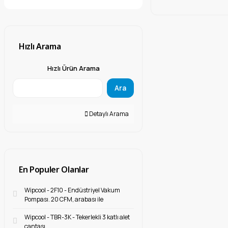
Hızlı Arama
Hızlı Ürün Arama
Ara
Detaylı Arama
En Populer Olanlar
Wipcool - 2F10 - Endüstriyel Vakum
Pompası. 20 CFM, arabası ile
Wipcool - TBR-3K - Tekerlekli 3 katlı alet
çantası