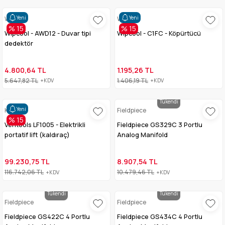
Yeni
Yeni
Wipcool
Wipcool
% 15
% 15
Wipcool - AWD12 - Duvar tipi
Wipcool - C1FC - Köpürtücü
dedektör
4.800,64 TL
1.195,26 TL
5.647,82 TL
1.406,19 TL
+KDV
+KDV
Tükendi
Yeni
KSF
Fieldpiece
% 15
Ventools LF1005 - Elektrikli
Fieldpiece GS329C 3 Portlu
portatif lift (kaldıraç)
Analog Manifold
99.230,75 TL
8.907,54 TL
116.742,06 TL
10.479,46 TL
+KDV
+KDV
Tükendi
Tükendi
Fieldpiece
Fieldpiece
Fieldpiece GS422C 4 Portlu
Fieldpiece GS434C 4 Portlu