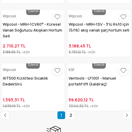
Tükendi
Tükendi
Wipcool
Wipcool
Wipcool - MRH-1CV60° - Küresel
Wipcool - MRH-1SV - 3'lü R410 için
Vanalı Soğutucu Akışkan Hortum
(5/16) akış vanalı şarj hortum seti
Seti
2.710,27 TL
3.188,45 TL
3.188,55 TL
3.751,12 TL
+KDV
+KDV
Tükendi
Tükendi
Wipcool
KSF
AIT500 Kızılötesi Sıcaklık
Ventools - LF1001 - Manuel
Dedektörü
portatif lift (kaldıraç)
1.393,31 TL
59.620,12 TL
1.639,19 TL
70.141,32 TL
+KDV
+KDV
1
2