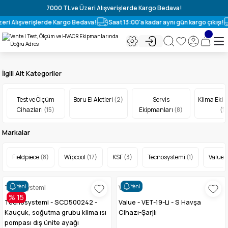
7000 TL ve Üzeri Alışverişlerde Kargo Bedava!
eri Alışverişlerde Kargo Bedava!
Saat 13:00'a kadar aynı gün kargo çıkışı!
İlgili Alt Kategoriler
Test ve Ölçüm
Boru El Aletleri
(2)
Servis
Klima Ekip
Cihazları
(15)
Ekipmanları
(8)
(1)
Markalar
Fieldpiece
(8)
Wipcool
(17)
KSF
(3)
Tecnosystemi
(1)
Value
(
Yeni
Yeni
Tecnosystemi
Value
% 15
Tecnosystemi - SCD500242 -
Value - VET-19-Li - S Havşa
Kauçuk, soğutma grubu klima ısı
Cihazı-Şarjlı
pompası dış ünite ayağı