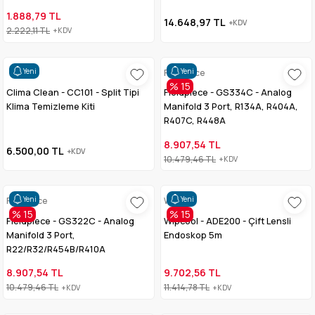
1.888,79 TL
14.648,97 TL
+KDV
2.222,11 TL
+KDV
Yeni
Yeni
Fieldpiece
% 15
Clima Clean - CC101 - Split Tipi
Fieldpiece - GS334C - Analog
Klima Temizleme Kiti
Manifold 3 Port, R134A, R404A,
R407C, R448A
8.907,54 TL
6.500,00 TL
+KDV
10.479,46 TL
+KDV
Yeni
Yeni
Fieldpiece
Wipcool
% 15
% 15
Fieldpiece - GS322C - Analog
Wipcool - ADE200 - Çift Lensli
Manifold 3 Port,
Endoskop 5m
R22/R32/R454B/R410A
8.907,54 TL
9.702,56 TL
10.479,46 TL
11.414,78 TL
+KDV
+KDV