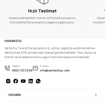
Hızlı Teslimat
Alışveriş deneyiminiz için en iyi hizmeti sunuyoruz.
Güvenl
Hızlı teslimat ile ürünlerinizi kapınıza getiriyoruz.
hizmet ve
HAKKIMIZDA
Vente Dış Ticaret Danışmanlık A.Ş., ısıtma, soğutma ve iklimlendirme
sektöründe 2015 yılından beri faaliyet göstermektedir. Test, ölçüm ve
HVACR servis ekipmanlarını uygun fiyat avantajıyla sunmaktadır.
Telefon
E-Posta
0850 723 33 66
info@ventecihaz.com
HESABIM