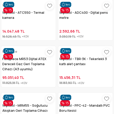
Yeni
Yeni
Wipcool
Wipcool
% 15
% 15
Wipcool - ATC550 - Termal
Wipcool - ADC400 - Dijital pens
kamera
metre
14.047,48 TL
2.592,66 TL
16.526,45 TL
3.050,19 TL
+KDV
+KDV
Yeni
Yeni
Fieldpiece
Wipcool
% 15
% 15
Fieldpiece MR53 Dijital ATEX
Wipcool - TBR-3K - Tekerlekli 3
Dereceli Gaz Geri Toplama
katlı alet çantası
Cihazı (A3 uyumlu)
95.051,40 TL
15.456,31 TL
111.825,18 TL
18.183,90 TL
+KDV
+KDV
Yeni
Yeni
Wipcool
Wipcool
% 15
% 15
Wipcool - MRM55 - Soğutucu
Wipcool - PPC-42 - Mandallı PVC
Akışkan Geri Toplama Cihazı
Boru Kesici