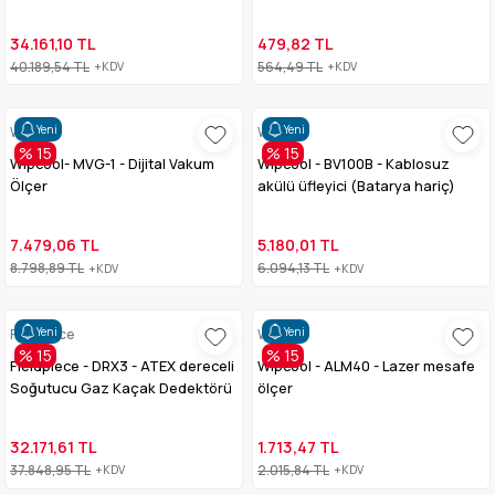
34.161,10 TL
479,82 TL
40.189,54 TL
564,49 TL
+KDV
+KDV
Yeni
Yeni
Wipcool
Wipcool
% 15
% 15
Wipcool- MVG-1 - Dijital Vakum
Wipcool - BV100B - Kablosuz
Ölçer
akülü üfleyici (Batarya hariç)
7.479,06 TL
5.180,01 TL
8.798,89 TL
6.094,13 TL
+KDV
+KDV
Yeni
Yeni
Fieldpiece
Wipcool
% 15
% 15
Fieldpiece - DRX3 - ATEX dereceli
Wipcool - ALM40 - Lazer mesafe
Soğutucu Gaz Kaçak Dedektörü
ölçer
32.171,61 TL
1.713,47 TL
37.848,95 TL
2.015,84 TL
+KDV
+KDV