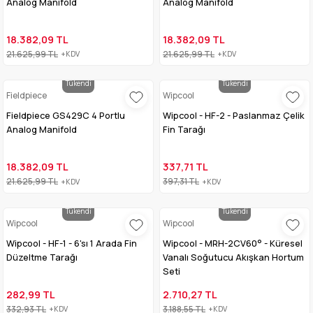
Analog Manifold
Analog Manifold
18.382,09 TL
18.382,09 TL
21.625,99 TL
21.625,99 TL
+KDV
+KDV
Tükendi
Tükendi
Fieldpiece
Wipcool
Fieldpiece GS429C 4 Portlu
Wipcool - HF-2 - Paslanmaz Çelik
Analog Manifold
Fin Tarağı
18.382,09 TL
337,71 TL
21.625,99 TL
397,31 TL
+KDV
+KDV
Tükendi
Tükendi
Wipcool
Wipcool
Wipcool - HF-1 - 6'sı 1 Arada Fin
Wipcool - MRH-2CV60° - Küresel
Düzeltme Tarağı
Vanalı Soğutucu Akışkan Hortum
Seti
282,99 TL
2.710,27 TL
332,93 TL
3.188,55 TL
+KDV
+KDV