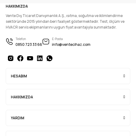
HAKKIMIZDA
Vente Dış Ticaret Danışmanlık A.Ş., ısıtma, soğutma ve iklimlendirme
sektöründe 2015 yılından beri faaliyet göstermektedir. Test, ölçüm ve
HVACR servis ekipmanlarını uygun fiyat avantajıyla sunmaktadır.
Telefon
E-Posta
0850 723 33 66
info@ventecihaz.com
HESABIM
HAKKIMIZDA
YARDIM