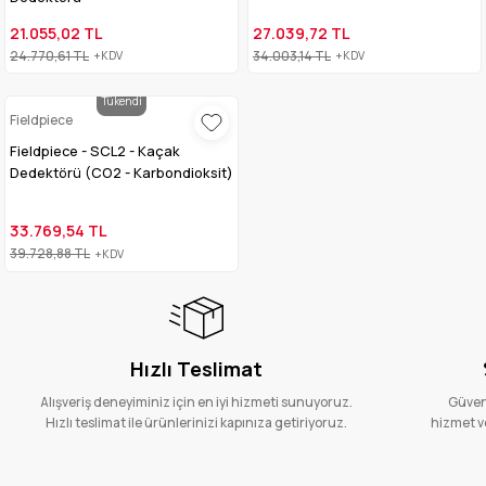
21.055,02 TL
27.039,72 TL
24.770,61 TL
34.003,14 TL
+KDV
+KDV
Tükendi
Fieldpiece
Fieldpiece - SCL2 - Kaçak
Dedektörü (CO2 - Karbondioksit)
33.769,54 TL
39.728,88 TL
+KDV
Hızlı Teslimat
Alışveriş deneyiminiz için en iyi hizmeti sunuyoruz.
Güvenl
Hızlı teslimat ile ürünlerinizi kapınıza getiriyoruz.
hizmet ve