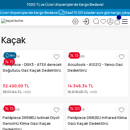
7000 TL ve Üzeri Alışverişlerde Kargo Bedava!
Üzeri Alışverişlerde Kargo Bedava!
Saat 13:00'a kadar aynı gün kargo çıkışı
Kaçak
% 15
Yeni
Fieldpiece
Accutools
% 15
Fieldpiece - DRX3 - ATEX dereceli
Accutools - A10212 - Yanıcı Gaz
Soğutucu Gaz Kaçak Dedektörü
Dedektörü
32.400,00 TL
14.346,34 TL
38.117,64 TL
16.878,05 TL
+KDV
+KDV
% 15
% 20
Fieldpiece
Fieldpiece
Fieldpiece DR58EU Isıtmalı Diyot
Fieldpiece DR82EU Infrared Klima
Sensörlü Klima Gazı Kaçak
Gazı Kaçak Dedektörü
Dedektörü