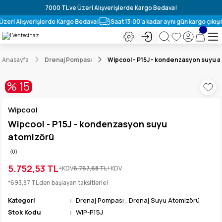
7000 TL ve Üzeri Alışverişlerde Kargo Bedava!
Üzeri Alışverişlerde Kargo Bedava!
Saat 13:00'a kadar aynı gün kargo çıkışı!
Anasayfa
Drenaj Pompası
Wipcool - P15J - kondenzasyon suyu 
% 15
Wipcool
Wipcool - P15J - kondenzasyon suyu
atomizörü
(0)
5.752,53 TL
+KDV
6.767,68 TL
+KDV
*693,87 TL den başlayan taksitlerle!
Kategori
Drenaj Pompası
,
Drenaj Suyu Atomizörü
Stok Kodu
WIP-P15J