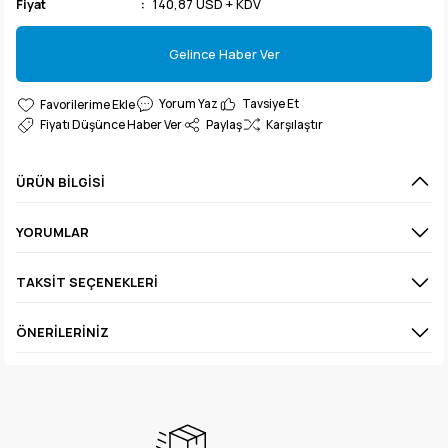
Fiyat
140,87 USD + KDV
Gelince Haber Ver
Gelince Haber Ver
Yorum Yaz
Tavsiye Et
Fiyatı Düşünce Haber Ver
Paylaş
Karşılaştır
ÜRÜN BILGISI
YORUMLAR
TAKSIT SEÇENEKLERI
ÖNERILERINIZ