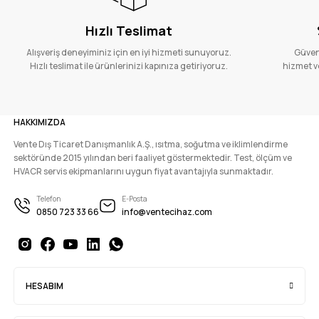
Hızlı Teslimat
Alışveriş deneyiminiz için en iyi hizmeti sunuyoruz.
Güvenl
Hızlı teslimat ile ürünlerinizi kapınıza getiriyoruz.
hizmet ve
HAKKIMIZDA
Vente Dış Ticaret Danışmanlık A.Ş., ısıtma, soğutma ve iklimlendirme
sektöründe 2015 yılından beri faaliyet göstermektedir. Test, ölçüm ve
HVACR servis ekipmanlarını uygun fiyat avantajıyla sunmaktadır.
Telefon
E-Posta
0850 723 33 66
info@ventecihaz.com
HESABIM