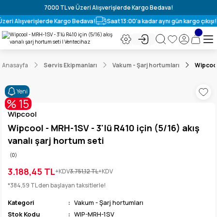
7000 TL ve Üzeri Alışverişlerde Kargo Bedava!
zeri Alışverişlerde Kargo Bedava!
Saat 13:00'a kadar aynı gün kargo çıkışı!
Anasayfa
Servis Ekipmanları
Vakum - Şarj hortumları
Wipcool 
Yeni
% 15
Wipcool
Wipcool - MRH-1SV - 3'lü R410 için (5/16) akış
vanalı şarj hortum seti
(0)
3.188,45 TL
+KDV
3.751,12 TL
+KDV
*384,59 TL den başlayan taksitlerle!
Kategori
Vakum - Şarj hortumları
Stok Kodu
WIP-MRH-1SV