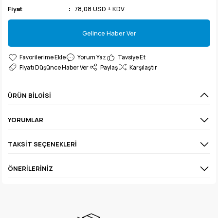
Fiyat
78,08 USD + KDV
Gelince Haber Ver
Gelince Haber Ver
Yorum Yaz
Tavsiye Et
Fiyatı Düşünce Haber Ver
Paylaş
Karşılaştır
ÜRÜN BILGISI
YORUMLAR
TAKSIT SEÇENEKLERI
ÖNERILERINIZ