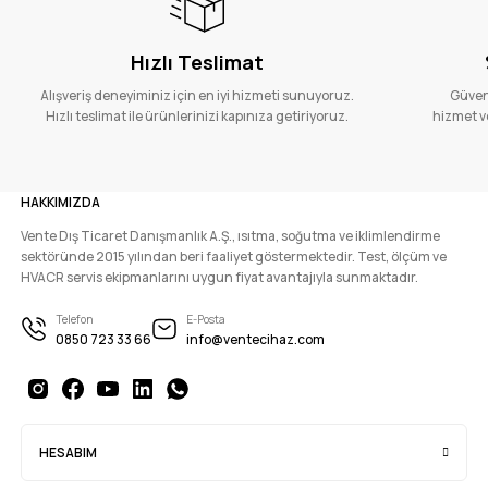
Hızlı Teslimat
Alışveriş deneyiminiz için en iyi hizmeti sunuyoruz.
Güvenl
Hızlı teslimat ile ürünlerinizi kapınıza getiriyoruz.
hizmet ve
HAKKIMIZDA
Vente Dış Ticaret Danışmanlık A.Ş., ısıtma, soğutma ve iklimlendirme
sektöründe 2015 yılından beri faaliyet göstermektedir. Test, ölçüm ve
HVACR servis ekipmanlarını uygun fiyat avantajıyla sunmaktadır.
Telefon
E-Posta
0850 723 33 66
info@ventecihaz.com
HESABIM