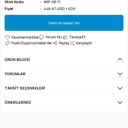
Stok Kodu
WIP-HE-11
Fiyat
446,67 USD + KDV
Gelince Haber Ver
Gelince Haber Ver
Yorum Yaz
Tavsiye Et
Fiyatı Düşünce Haber Ver
Paylaş
Karşılaştır
ÜRÜN BILGISI
YORUMLAR
TAKSIT SEÇENEKLERI
ÖNERILERINIZ