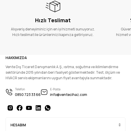
Hızlı Teslimat
Alışveriş deneyiminiz için en iyi hizmeti sunuyoruz.
Güvenl
Hızlı teslimat ile ürünlerinizi kapınıza getiriyoruz.
hizmet ve
HAKKIMIZDA
Vente Dış Ticaret Danışmanlık A.Ş., ısıtma, soğutma ve iklimlendirme
sektöründe 2015 yılından beri faaliyet göstermektedir. Test, ölçüm ve
HVACR servis ekipmanlarını uygun fiyat avantajıyla sunmaktadır.
Telefon
E-Posta
0850 723 33 66
info@ventecihaz.com
HESABIM