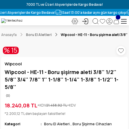
7000 TL ve Üzeri Alışverişlerde Kargo Bedava!
zeri Alışverişlerde Kargo Bedava!
Saat 13:00'a kadar aynı gün kargo çıkışı!
Anasayfa
Boru El Aletleri
Wipcool - HE-11 - Boru şişirme aleti 3/8'' 1/2''
% 15
Wipcool
Wipcool - HE-11 - Boru şişirme aleti 3/8'' 1/2''
5/8'' 3/4'' 7/8'' 1'' 1-1/8'' 1-1/4'' 1-3/8'' 1-1/2'' 1-
5/8''
(0)
18.240,08 TL
+KDV
21.458,92 TL
+KDV
*2.200,12 TL den başlayan taksitlerle!
Kategori
Boru El Aletleri
,
Boru Şişirme Cihazları