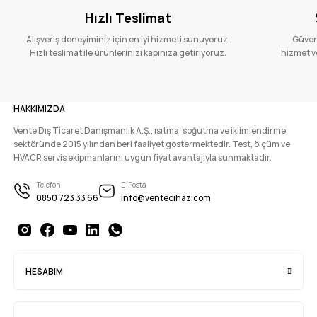
Hızlı Teslimat
Alışveriş deneyiminiz için en iyi hizmeti sunuyoruz.
Güvenl
Hızlı teslimat ile ürünlerinizi kapınıza getiriyoruz.
hizmet ve
HAKKIMIZDA
Vente Dış Ticaret Danışmanlık A.Ş., ısıtma, soğutma ve iklimlendirme
sektöründe 2015 yılından beri faaliyet göstermektedir. Test, ölçüm ve
HVACR servis ekipmanlarını uygun fiyat avantajıyla sunmaktadır.
Telefon
E-Posta
0850 723 33 66
info@ventecihaz.com
HESABIM