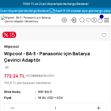
7000 TL ve Üzeri Alışverişlerde Kargo Bedava!
Üzeri Alışverişlerde Kargo Bedava!
Saat 13:00'a kadar aynı gün kargo çıkışı!
% 15
Wipcool
Wipcool - BA-3 - Panasonic için Batarya
Çevirici Adaptör
(0)
772,24 TL
+KDV
908,52 TL
+KDV
*93,15 TL den başlayan taksitlerle!
Stok Kodu
WIP-BA-3
Fiyat
18,84 USD + KDV