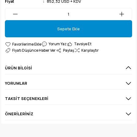
Fiyat
852,32 USD + KDV
Sepete Ekle
Sepete Ekle
Yorum Yaz
Tavsiye Et
Fiyatı Düşünce Haber Ver
Paylaş
Karşılaştır
ÜRÜN BILGISI
YORUMLAR
TAKSIT SEÇENEKLERI
ÖNERILERINIZ