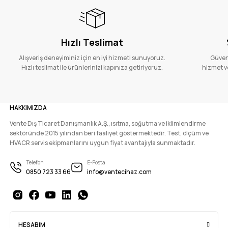
Hızlı Teslimat
Alışveriş deneyiminiz için en iyi hizmeti sunuyoruz.
Güvenl
Hızlı teslimat ile ürünlerinizi kapınıza getiriyoruz.
hizmet ve
HAKKIMIZDA
Vente Dış Ticaret Danışmanlık A.Ş., ısıtma, soğutma ve iklimlendirme
sektöründe 2015 yılından beri faaliyet göstermektedir. Test, ölçüm ve
HVACR servis ekipmanlarını uygun fiyat avantajıyla sunmaktadır.
Telefon
E-Posta
0850 723 33 66
info@ventecihaz.com
HESABIM