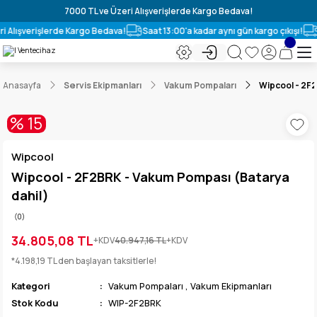
7000 TL ve Üzeri Alışverişlerde Kargo Bedava!
i Alışverişlerde Kargo Bedava!
Saat 13:00'a kadar aynı gün kargo çıkışı!
Anasayfa
Servis Ekipmanları
Vakum Pompaları
Wipcool - 2F2
% 15
Wipcool
Wipcool - 2F2BRK - Vakum Pompası (Batarya
dahil)
(0)
34.805,08 TL
+KDV
40.947,16 TL
+KDV
*4.198,19 TL den başlayan taksitlerle!
Kategori
Vakum Pompaları
,
Vakum Ekipmanları
Stok Kodu
WIP-2F2BRK