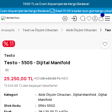
7000 TL ve Üzeri Alışverişlerde Kargo Bedava!
Üzeri Alışverişlerde Kargo Bedava!
Saat 13:00'a kadar aynı gün kargo çıkışı!
Anasayfa
Test ve Ölçüm Cihazları
Akıllı Ölçüm Cihazları
Testo
% 11
Testo
Testo - 550S - Dijital Manifold
(0)
25.250,00 TL
+KDV
28.420,00 TL
+KDV
*3.045,66 TL den başlayan taksitlerle!
Kategori
Akıllı Ölçüm Cihazları
,
Dijital Manifold
,
Dijital
Manifold
Stok Kodu
0564 5502
Fiyat
28.420,00 TL + KDV