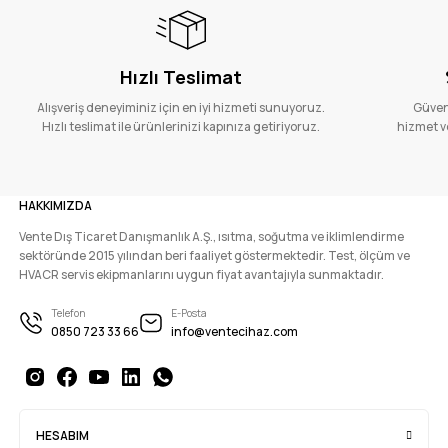
Hızlı Teslimat
Alışveriş deneyiminiz için en iyi hizmeti sunuyoruz.
Güvenl
Hızlı teslimat ile ürünlerinizi kapınıza getiriyoruz.
hizmet ve
HAKKIMIZDA
Vente Dış Ticaret Danışmanlık A.Ş., ısıtma, soğutma ve iklimlendirme
sektöründe 2015 yılından beri faaliyet göstermektedir. Test, ölçüm ve
HVACR servis ekipmanlarını uygun fiyat avantajıyla sunmaktadır.
Telefon
E-Posta
0850 723 33 66
info@ventecihaz.com
HESABIM