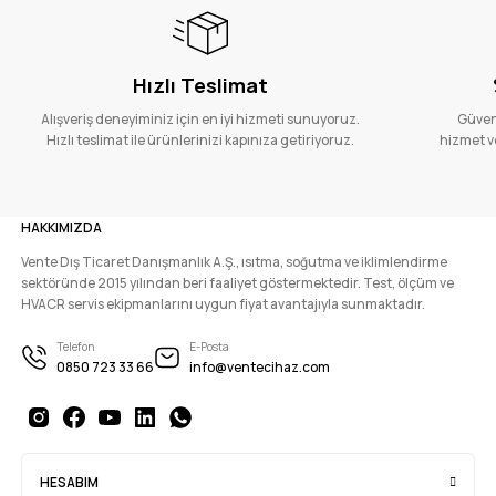
Hızlı Teslimat
Alışveriş deneyiminiz için en iyi hizmeti sunuyoruz.
Güvenl
Hızlı teslimat ile ürünlerinizi kapınıza getiriyoruz.
hizmet ve
HAKKIMIZDA
Vente Dış Ticaret Danışmanlık A.Ş., ısıtma, soğutma ve iklimlendirme
sektöründe 2015 yılından beri faaliyet göstermektedir. Test, ölçüm ve
HVACR servis ekipmanlarını uygun fiyat avantajıyla sunmaktadır.
Telefon
E-Posta
0850 723 33 66
info@ventecihaz.com
HESABIM