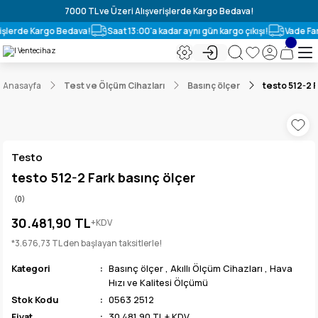
7000 TL ve Üzeri Alışverişlerde Kargo Bedava!
rişlerde Kargo Bedava!
Saat 13:00'a kadar aynı gün kargo çıkışı!
Vade Far
Anasayfa
Test ve Ölçüm Cihazları
Basınç ölçer
testo 512-2 F
Testo
testo 512-2 Fark basınç ölçer
(0)
30.481,90 TL
+KDV
*3.676,73 TL den başlayan taksitlerle!
Kategori
Basınç ölçer
,
Akıllı Ölçüm Cihazları
,
Hava
Hızı ve Kalitesi Ölçümü
Stok Kodu
0563 2512
Fiyat
30.481,90 TL + KDV