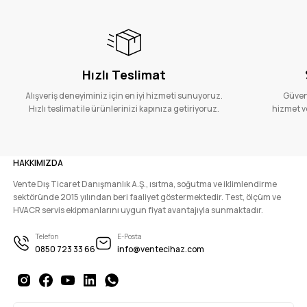
Hızlı Teslimat
Alışveriş deneyiminiz için en iyi hizmeti sunuyoruz.
Güvenl
Hızlı teslimat ile ürünlerinizi kapınıza getiriyoruz.
hizmet ve
HAKKIMIZDA
Vente Dış Ticaret Danışmanlık A.Ş., ısıtma, soğutma ve iklimlendirme
sektöründe 2015 yılından beri faaliyet göstermektedir. Test, ölçüm ve
HVACR servis ekipmanlarını uygun fiyat avantajıyla sunmaktadır.
Telefon
E-Posta
0850 723 33 66
info@ventecihaz.com