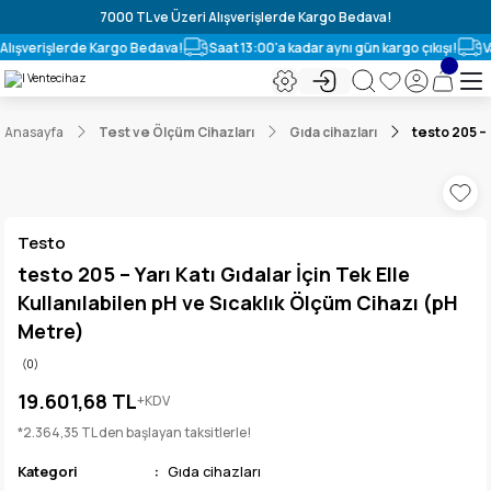
7000 TL ve Üzeri Alışverişlerde Kargo Bedava!
Alışverişlerde Kargo Bedava!
Saat 13:00'a kadar aynı gün kargo çıkışı!
Va
Anasayfa
Test ve Ölçüm Cihazları
Gıda cihazları
testo 205 – 
Testo
testo 205 – Yarı Katı Gıdalar İçin Tek Elle
Kullanılabilen pH ve Sıcaklık Ölçüm Cihazı (pH
Metre)
(0)
19.601,68 TL
+KDV
*2.364,35 TL den başlayan taksitlerle!
Kategori
Gıda cihazları