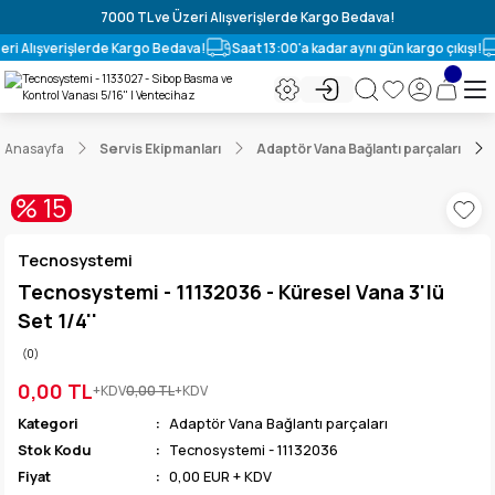
7000 TL ve Üzeri Alışverişlerde Kargo Bedava!
eri Alışverişlerde Kargo Bedava!
Saat 13:00'a kadar aynı gün kargo çıkışı!
Anasayfa
Servis Ekipmanları
Adaptör Vana Bağlantı parçaları
% 15
Tecnosystemi
Tecnosystemi - 11132036 - Küresel Vana 3'lü
Set 1/4''
(0)
0,00 TL
+KDV
0,00 TL
+KDV
Kategori
Adaptör Vana Bağlantı parçaları
Stok Kodu
Tecnosystemi - 11132036
Fiyat
0,00 EUR + KDV