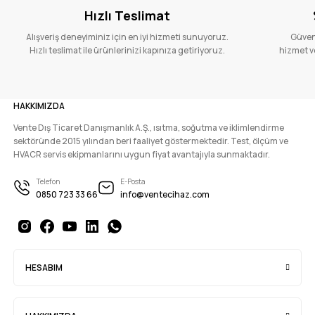
Hızlı Teslimat
Alışveriş deneyiminiz için en iyi hizmeti sunuyoruz.
Güvenl
Hızlı teslimat ile ürünlerinizi kapınıza getiriyoruz.
hizmet ve
HAKKIMIZDA
Vente Dış Ticaret Danışmanlık A.Ş., ısıtma, soğutma ve iklimlendirme
sektöründe 2015 yılından beri faaliyet göstermektedir. Test, ölçüm ve
HVACR servis ekipmanlarını uygun fiyat avantajıyla sunmaktadır.
Telefon
E-Posta
0850 723 33 66
info@ventecihaz.com
HESABIM