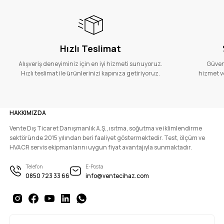
Hızlı Teslimat
Alışveriş deneyiminiz için en iyi hizmeti sunuyoruz.
Güvenl
Hızlı teslimat ile ürünlerinizi kapınıza getiriyoruz.
hizmet ve
HAKKIMIZDA
Vente Dış Ticaret Danışmanlık A.Ş., ısıtma, soğutma ve iklimlendirme
sektöründe 2015 yılından beri faaliyet göstermektedir. Test, ölçüm ve
HVACR servis ekipmanlarını uygun fiyat avantajıyla sunmaktadır.
Telefon
E-Posta
0850 723 33 66
info@ventecihaz.com