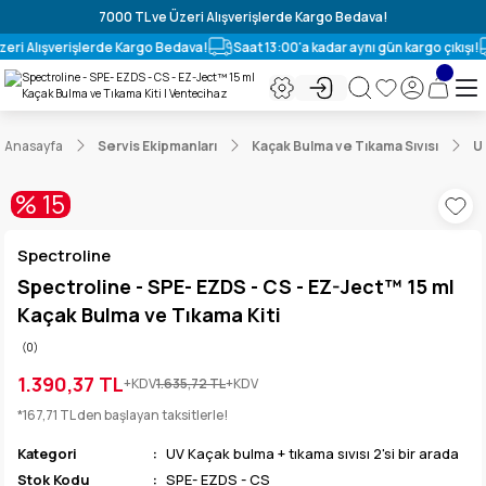
7000 TL ve Üzeri Alışverişlerde Kargo Bedava!
zeri Alışverişlerde Kargo Bedava!
Saat 13:00'a kadar aynı gün kargo çıkışı!
Anasayfa
Servis Ekipmanları
Kaçak Bulma ve Tıkama Sıvısı
UV
% 15
Spectroline
Spectroline - SPE- EZDS - CS - EZ-Ject™ 15 ml
Kaçak Bulma ve Tıkama Kiti
(0)
1.390,37 TL
+KDV
1.635,72 TL
+KDV
*167,71 TL den başlayan taksitlerle!
Kategori
UV Kaçak bulma + tıkama sıvısı 2'si bir arada
Stok Kodu
SPE- EZDS - CS