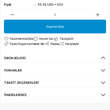
Fiyat
33,92 USD + KDV
Sepete Ekle
Sepete Ekle
Yorum Yaz
Tavsiye Et
Fiyatı Düşünce Haber Ver
Paylaş
Karşılaştır
ÜRÜN BILGISI
YORUMLAR
TAKSIT SEÇENEKLERI
ÖNERILERINIZ