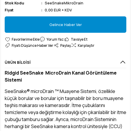
Stok Kodu
SeeSnakeMikroDrain
Fiyat
0,00 EUR + KDV
Gelince Haber Ver
Gelince Haber Ver
Yorum Yaz
Tavsiye Et
Fiyatı Düşünce Haber Ver
Paylaş
Karşılaştır
ÜRÜN BILGISI
Ridgid SeeSnake MicroDrain Kanal Görüntüleme
Sistemi
SeeSnake® microDrain ™ Muayene Sistemi, özellikle
küçük borular ve borular için taşınabilir bir boru muayene
teşhis makarası ve kamerasıdır. İtme çubuklarını
temizleme veya değiştirme kolaylığı için çıkarılabilir bir itme
çubuğu tamburu sağlar. Ayrıca, microDrain Sisteminin
herhangi bir SeeSnake kamera kontrol ünitesiyle (CCU)