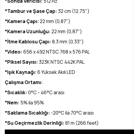
*Sonda Vericisi:
512 Hz
*Tambur ve Şase Çap:
32 cm (12,75")
*Kamera Çapı:
22 mm (0,87")
*Kamera Uzunluğu:
22 mm (0,87")
*İtme Kablosu Çapı:
8,3 mm (0,33")
*Video:
656 x 492 NTSC 768 x 576 PAL
*Piksel Sayısı:
323K NTSC 442K PAL
*Işık Kaynağı:
6 Yüksek Akılı LED
Çalışma Ortamı:
*Sıcaklık:
0°C - 46°C arası
*Nem:
5% ila 95%
*Saklama Sıcaklığı:
-20°C ila 70°C arası
*Su Geçirmezlik Derinliği:
81 m (266 feet)