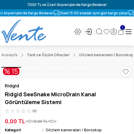
7000 TL ve Üzeri Alışverişlerde Kargo Bedava!
 Alışverişlerde Kargo Bedava!
Saat 13:00'a kadar aynı gün kargo çıkışı!
V
0
Anasayfa
Test ve Ölçüm Cihazları
Gözlem kameraları / Boroskop
% 15
Ridgid
Ridgid SeeSnake MicroDrain Kanal
Görüntüleme Sistemi
(0)
0,00 TL
+KDV
0,00 TL
+KDV
Kategori
Gözlem kameraları / Boroskop