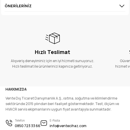
ÖNERILERINIZ
Hızlı Teslimat
Alışveriş deneyiminiz için en iyi hizmeti sunuyoruz.
Güvenl
Hızlı teslimat ile ürünlerinizi kapınıza getiriyoruz.
hizmet ve
HAKKIMIZDA
Vente Dış Ticaret Danışmanlık A.Ş., ısıtma, soğutma ve iklimlendirme
sektöründe 2015 yılından beri faaliyet göstermektedir. Test, ölçüm ve
HVACR servis ekipmanlarını uygun fiyat avantajıyla sunmaktadır.
Telefon
E-Posta
0850 723 33 66
info@ventecihaz.com