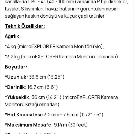
kanallarda 1 1⁄2" - 4" (40 - 100 mm) arasında P tipi dirsekler,
tuvalet S kıvrımları, havuz hatlarının görüntülenmesini
sağlayan keskin dönüşlü ve küçük çaplı ürünler.
Teknik Özellikler:
Ağırlık:
*4 kg (microEXPLOR ER Kamera Monitörü’yle),
*3,2 kg (microEXPLORER Kamera Monitörü olmadan)
Boyutlar:
*Uzunluk:
33,6 cm (13.25")
*Derinlik:
16,7 cm (6,6")
*Yükseklik:
36 cm (14,2" ) (microEXPLORER Kamera
Monitörü Kızağı olmadan)
*Hat Kapasitesi:
3,2 mm - 7,6 mm (11 /2" - 5")
*Maksimum Mesafe:
9,14 m (30 feet)