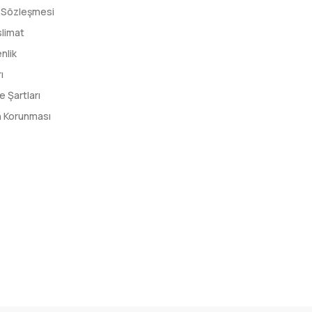
ş Sözleşmesi
limat
enlik
ı
e Şartları
in Korunması