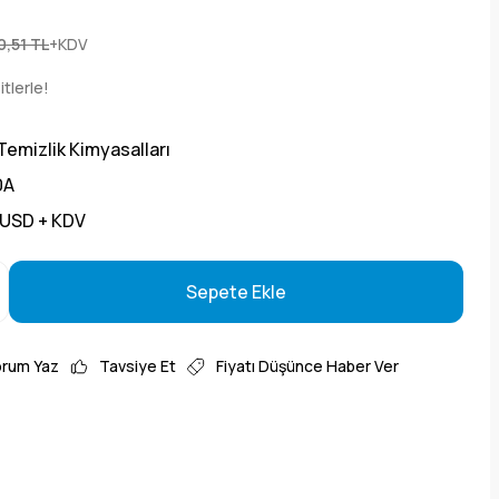
0,51 TL
+KDV
tlerle!
Temizlik Kimyasalları
0A
 USD + KDV
Sepete Ekle
Sepete Ekle
orum Yaz
Tavsiye Et
Fiyatı Düşünce Haber Ver