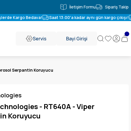
İletişim Formu
Sipariş Takip
şlerde Kargo Bedava!
Saat 13:00'a kadar aynı gün kargo çıkışı!
Servis
Bayi Girişi
erosol Serpantin Koruyucu
nologies
chnologies - RT640A - Viper
in Koruyucu