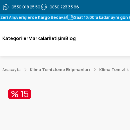
0530 018 25 50
0850 723 33 66
eri Alışverişlerde Kargo Bedava!
Saat 13:00'a kadar aynı gün ka
Kategoriler
Markalar
İletişim
Blog
Anasayfa
Klima Temizleme Ekipmanları
Klima Temizlik
% 15