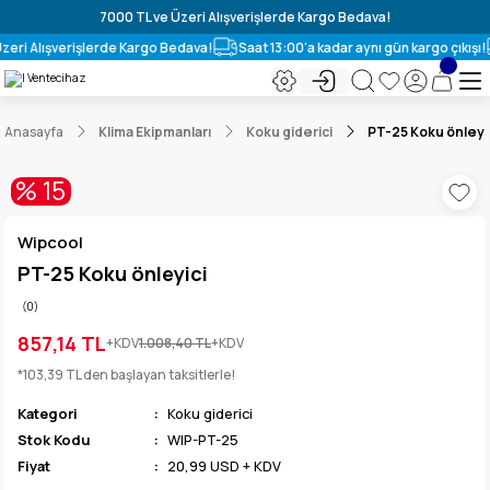
7000 TL ve Üzeri Alışverişlerde Kargo Bedava!
zeri Alışverişlerde Kargo Bedava!
Saat 13:00'a kadar aynı gün kargo çıkışı!
Anasayfa
Klima Ekipmanları
Koku giderici
PT-25 Koku önleyi
% 15
Wipcool
PT-25 Koku önleyici
(0)
857,14 TL
+KDV
1.008,40 TL
+KDV
*103,39 TL den başlayan taksitlerle!
Kategori
Koku giderici
Stok Kodu
WIP-PT-25
Fiyat
20,99 USD + KDV