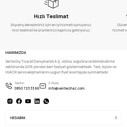
Hızlı Teslimat
Alışveriş deneyiminiz için en iyi hizmeti sunuyoruz.
Güvenl
Hızlı teslimat ile ürünlerinizi kapınıza getiriyoruz.
hizmet ve
HAKKIMIZDA
Vente Dış Ticaret Danışmanlık A.Ş., ısıtma, soğutma ve iklimlendirme
sektöründe 2015 yılından beri faaliyet göstermektedir. Test, ölçüm ve
HVACR servis ekipmanlarını uygun fiyat avantajıyla sunmaktadır.
Telefon
E-Posta
0850 723 33 66
info@ventecihaz.com
HESABIM