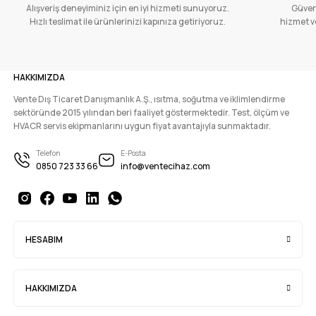
Alışveriş deneyiminiz için en iyi hizmeti sunuyoruz.
Güvenl
Hızlı teslimat ile ürünlerinizi kapınıza getiriyoruz.
hizmet ve
HAKKIMIZDA
Vente Dış Ticaret Danışmanlık A.Ş., ısıtma, soğutma ve iklimlendirme
sektöründe 2015 yılından beri faaliyet göstermektedir. Test, ölçüm ve
HVACR servis ekipmanlarını uygun fiyat avantajıyla sunmaktadır.
Telefon
E-Posta
0850 723 33 66
info@ventecihaz.com
HESABIM
HAKKIMIZDA