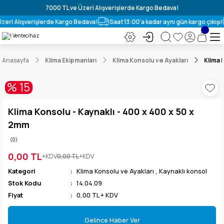
7000 TL ve Üzeri Alışverişlerde Kargo Bedava!
zeri Alışverişlerde Kargo Bedava!
Saat 13:00'a kadar aynı gün kargo çıkışı!
Anasayfa
Klima Ekipmanları
Klima Konsolu ve Ayakları
Klima 
% 15
Klima Konsolu - Kaynaklı - 400 x 400 x 50 x
2mm
(0)
0,00 TL
+KDV
0,00 TL
+KDV
Kategori
Klima Konsolu ve Ayakları
,
Kaynaklı konsol
Stok Kodu
14.04.09
Fiyat
0,00 TL + KDV
Gelince Haber Ver