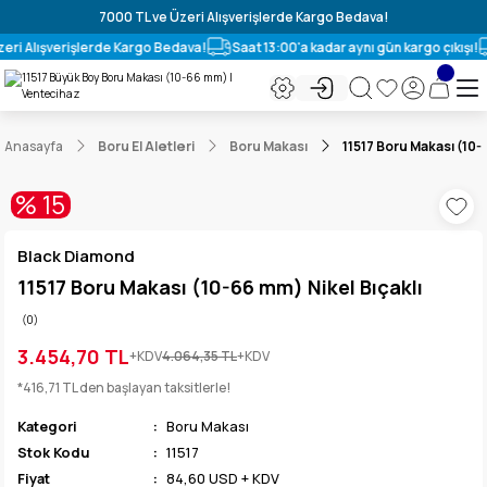
7000 TL ve Üzeri Alışverişlerde Kargo Bedava!
eri Alışverişlerde Kargo Bedava!
Saat 13:00'a kadar aynı gün kargo çıkışı!
Anasayfa
Boru El Aletleri
Boru Makası
11517 Boru Makası (10-
% 15
Black Diamond
11517 Boru Makası (10-66 mm) Nikel Bıçaklı
(0)
3.454,70 TL
+KDV
4.064,35 TL
+KDV
*416,71 TL den başlayan taksitlerle!
Kategori
Boru Makası
Stok Kodu
11517
Fiyat
84,60 USD + KDV